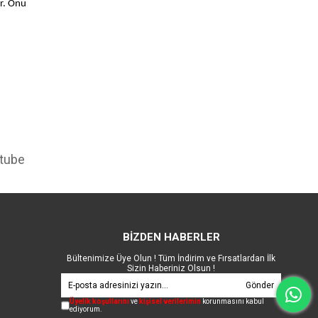
ur. Onu
tube
BİZDEN HABERLER
Bültenimize Üye Olun ! Tüm İndirim ve Fırsatlardan İlk
Sizin Haberiniz Olsun !
Gönder
Üyelik koşullarını
ve
kişisel verilerimin
korunmasını kabul
ediyorum.