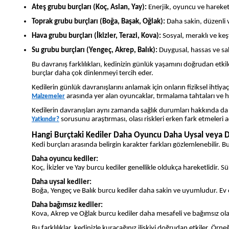
Ateş grubu burçları (Koç, Aslan, Yay):
Enerjik, oyuncu ve hareketlid
Toprak grubu burçları (Boğa, Başak, Oğlak):
Daha sakin, düzenli ve
Hava grubu burçları (İkizler, Terazi, Kova):
Sosyal, meraklı ve keş
Su grubu burçları (Yengeç, Akrep, Balık):
Duygusal, hassas ve sah
Bu davranış farklılıkları, kedinizin günlük yaşamını doğrudan etki
burçlar daha çok dinlenmeyi tercih eder.
Kedilerin günlük davranışlarını anlamak için onların fiziksel iht
arasında yer alan oyuncaklar, tırmalama tahtaları ve h
Malzemeler
Kedilerin davranışları aynı zamanda sağlık durumları hakkında da
sorusunu araştırması, olası riskleri erken fark etmeleri a
Yatkındır?
Han
gi Burçtaki Kediler Daha Oyuncu Daha Uysal veya 
Kedi burçları arasında belirgin karakter farkları gözlemlenebilir. 
Daha oyuncu kediler:
Koç, İkizler ve Yay burcu kediler genellikle oldukça hareketlidir. Sü
Daha uysal kediler:
Boğa, Yengeç ve Balık burcu kediler daha sakin ve uyumludur. Ev o
Daha bağımsız kediler:
Kova, Akrep ve Oğlak burcu kediler daha mesafeli ve bağımsız olabi
Bu farklılıklar, kedinizle kuracağınız ilişkiyi doğrudan etkiler. Ö