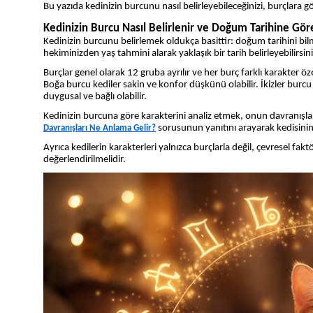
Bu yazıda kedinizin burcunu nasıl belirleyebileceğinizi, burçlara gö
Kedinizin Burcu Nasıl Belirlenir ve Doğum Tarihine Göre
Kedinizin burcunu belirlemek oldukça basittir: doğum tarihini bilm
hekiminizden yaş tahmini alarak yaklaşık bir tarih belirleyebilirsini
Burçlar genel olarak 12 gruba ayrılır ve her burç farklı karakter öze
Boğa burcu kediler sakin ve konfor düşkünü olabilir. İkizler burcu
duygusal ve bağlı olabilir.
Kedinizin burcuna göre karakterini analiz etmek, onun davranışlar
sorusunun yanıtını arayarak kedisinin
Davranışları Ne Anlama Gelir?
Ayrıca kedilerin karakterleri yalnızca burçlarla değil, çevresel fakt
değerlendirilmelidir.