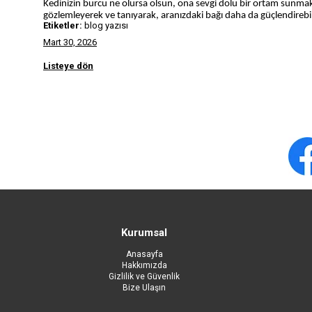
Kedinizin burcu ne olursa olsun, ona sevgi dolu bir ortam sunma
gözlemleyerek ve tanıyarak, aranızdaki bağı daha da güçlendirebili
Etiketler:
blog yazısı
Mart 30, 2026
Listeye dön
Kurumsal
Anasayfa
Hakkımızda
Gizlilik ve Güvenlik
Bize Ulaşın