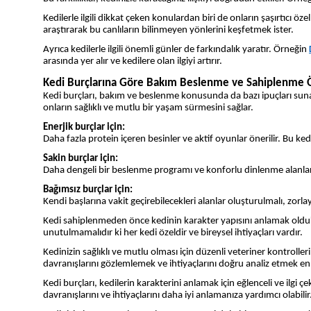
Kedilerle ilgili dikkat çeken konulardan biri de onların şaşırtıcı özel
araştırarak bu canlıların bilinmeyen yönlerini keşfetmek ister.
Ayrıca kedilerle ilgili önemli günler de farkındalık yaratır. Örneğin
arasında yer alır ve kedilere olan ilgiyi artırır.
Kedi Burçlarına Göre Bakım Beslenme ve Sahiplenme Ö
Kedi burçları, bakım ve beslenme konusunda da bazı ipuçları sunabil
onların sağlıklı ve mutlu bir yaşam sürmesini sağlar.
Enerjik burçlar için:
Daha fazla protein içeren besinler ve aktif oyunlar önerilir. Bu ked
Sakin burçlar için:
Daha dengeli bir beslenme programı ve konforlu dinlenme alanları id
Bağımsız burçlar için:
Kendi başlarına vakit geçirebilecekleri alanlar oluşturulmalı, zorlay
Kedi sahiplenmeden önce kedinin karakter yapısını anlamak oldukç
unutulmamalıdır ki her kedi özeldir ve bireysel ihtiyaçları vardır.
Kedinizin sağlıklı ve mutlu olması için düzenli veteriner kontrolle
davranışlarını gözlemlemek ve ihtiyaçlarını doğru analiz etmek en
Kedi burçları, kedilerin karakterini anlamak için eğlenceli ve ilgi 
davranışlarını ve ihtiyaçlarını daha iyi anlamanıza yardımcı olabi