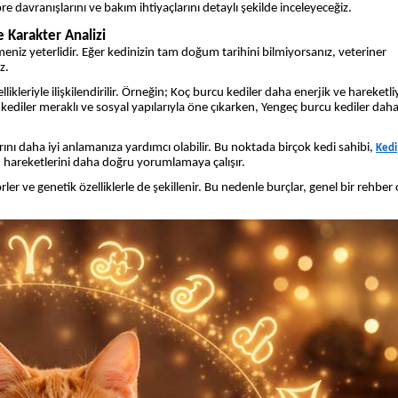
re davranışlarını ve bakım ihtiyaçlarını detaylı şekilde inceleyeceğiz.
 Karakter Analizi
eniz yeterlidir. Eğer kedinizin tam doğum tarihini bilmiyorsanız, veteriner
z.
llikleriyle ilişkilendirilir. Örneğin; Koç burcu kediler daha enerjik ve hareketl
 kediler meraklı ve sosyal yapılarıyla öne çıkarken, Yengeç burcu kediler dah
ını daha iyi anlamanıza yardımcı olabilir. Bu noktada birçok kedi sahibi,
Kedi
 hareketlerini daha doğru yorumlamaya çalışır.
örler ve genetik özelliklerle de şekillenir. Bu nedenle burçlar, genel bir rehber