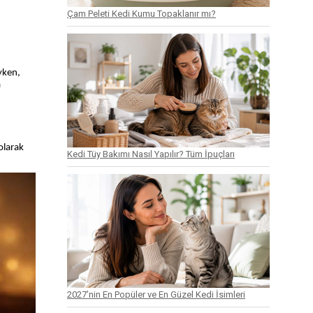
Çam Peleti Kedi Kumu Topaklanır mı?
iyken,
a
 olarak
Kedi Tüy Bakımı Nasıl Yapılır? Tüm İpuçları
2027’nin En Popüler ve En Güzel Kedi İsimleri