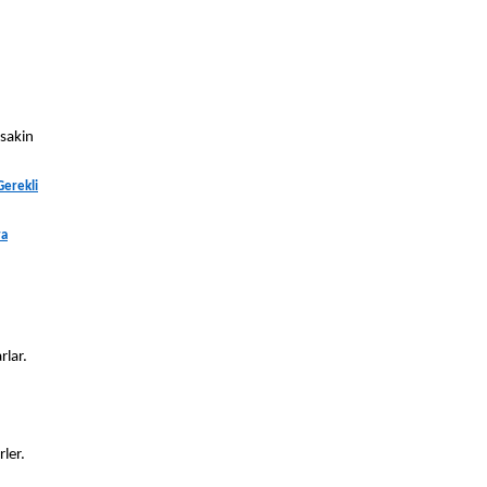
 sakin
Gerekli
ra
rlar.
ler.