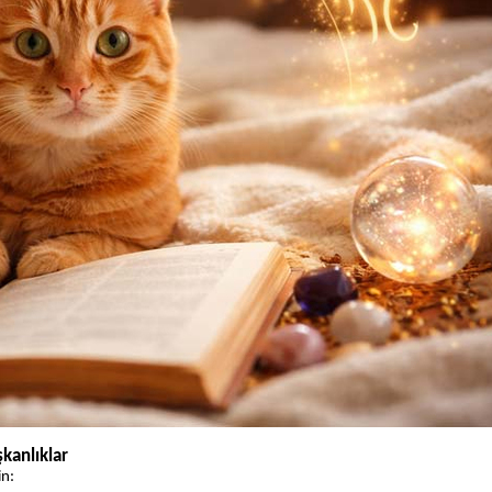
kanlıklar
in: