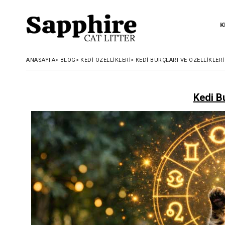
K
ANASAYFA
>
BLOG
>
KEDI ÖZELLIKLERI
>
KEDI BURÇLARI VE ÖZELLIKLERI
Kedi Bu