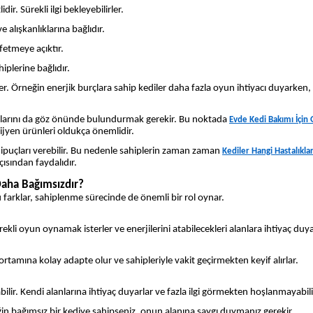
ir. Sürekli ilgi bekleyebilirler.
 alışkanlıklarına bağlıdır.
fetmeye açıktır.
iplerine bağlıdır.
ler. Örneğin enerjik burçlara sahip kediler daha fazla oyun ihtiyacı duyarken,
iyaçlarını da göz önünde bulundurmak gerekir. Bu noktada
Evde Kedi Bakımı İçin 
ijyen ürünleri oldukça önemlidir.
 ipuçları verebilir. Bu nedenle sahiplerin zaman zaman
Kediler Hangi Hastalıkla
çısından faydalıdır.
Daha Bağımsızdır?
Bu farklar, sahiplenme sürecinde de önemli bir rol oynar.
rekli oyun oynamak isterler ve enerjilerini atabilecekleri alanlara ihtiyaç duya
rtamına kolay adapte olur ve sahipleriyle vakit geçirmekten keyif alırlar.
lir. Kendi alanlarına ihtiyaç duyarlar ve fazla ilgi görmekten hoşlanmayabilir
rneğin bağımsız bir kediye sahipseniz, onun alanına saygı duymanız gerekir.