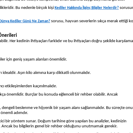
likleridir. Bu nedenle birçok kişi
sorusu
Kediler Hakkında İlginç Bilgiler Nelerdir?
sorusu, hayvan severlerin sıkça merak ettiği k
Dünya Kediler Günü Ne Zaman?
nerileri
ir. Her kedinin ihtiyaçları farklıdır ve bu ihtiyaçları doğru şekilde karşılama
iler için geniş yaşam alanları önemlidir.
ealdir. Aşırı kilo alımına karşı dikkatli olunmalıdır.
ıcı etkileşimlerden kaçınılmalıdır.
a önemlidir. Burçlar bu konuda eğlenceli bir rehber olabilir. Ancak
ri, dengeli beslenme ve hijyenik bir yaşam alanı sağlanmalıdır. Bu süreçte on
 önemli adımdır.
çekici bir yöntem sunar. Doğum tarihine göre yapılan bu analizler, kedinizin
lir. Ancak bu bilgilerin genel bir rehber olduğunu unutmamak gerekir.