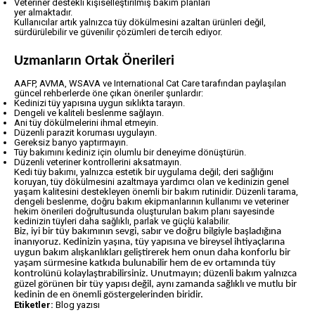
Veteriner destekli kişiselleştirilmiş bakım planları
yer almaktadır.
Kullanıcılar artık yalnızca tüy dökülmesini azaltan ürünleri değil,
sürdürülebilir ve güvenilir çözümleri de tercih ediyor.
Uzmanların Ortak Önerileri
AAFP, AVMA, WSAVA ve International Cat Care tarafından paylaşılan
güncel rehberlerde öne çıkan öneriler şunlardır:
Kedinizi tüy yapısına uygun sıklıkta tarayın.
Dengeli ve kaliteli beslenme sağlayın.
Ani tüy dökülmelerini ihmal etmeyin.
Düzenli parazit koruması uygulayın.
Gereksiz banyo yaptırmayın.
Tüy bakımını kediniz için olumlu bir deneyime dönüştürün.
Düzenli veteriner kontrollerini aksatmayın.
Kedi tüy bakımı, yalnızca estetik bir uygulama değil; deri sağlığını
koruyan, tüy dökülmesini azaltmaya yardımcı olan ve kedinizin genel
yaşam kalitesini destekleyen önemli bir bakım rutinidir. Düzenli tarama,
dengeli beslenme, doğru bakım ekipmanlarının kullanımı ve veteriner
hekim önerileri doğrultusunda oluşturulan bakım planı sayesinde
kedinizin tüyleri daha sağlıklı, parlak ve güçlü kalabilir.
Biz, iyi bir tüy bakımının sevgi, sabır ve doğru bilgiyle başladığına
inanıyoruz. Kedinizin yaşına, tüy yapısına ve bireysel ihtiyaçlarına
uygun bakım alışkanlıkları geliştirerek hem onun daha konforlu bir
yaşam sürmesine katkıda bulunabilir hem de ev ortamında tüy
kontrolünü kolaylaştırabilirsiniz. Unutmayın; düzenli bakım yalnızca
güzel görünen bir tüy yapısı değil, aynı zamanda sağlıklı ve mutlu bir
kedinin de en önemli göstergelerinden biridir.
Etiketler:
Blog yazısı