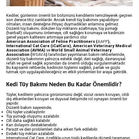
Kediler, günlerinin önemli bir bölümünü kendilerini temizleyerek geçiren
son derece titiz canlılardır. Ancak kendi tüy bakımını yapabiliyor
olmaları, insan desteğine ihtiyaç duymadıkları anlamına gelmez.
Düzenli tüy bakımı; dökülen tüy miktarını azaltmaya, tüy yumağı
(hairball) oluşumunu önlemeye, cilt sağlığını korumaya ve kedinizin
genel yaşam kalitesini artırmaya yardımcı olur
American Association of Feline Practitioners (
AAFP
)
,
International Cat Care (iCatCare)
,
American Veterinary Medical
Association (AVMA)
ve
World Small Animal Veterinary
Association (
WSAVA
)
tarafından yayımlanan bakım rehberlerinde,
düzenli tüy bakımının yalnızca estetik değil; deri sağlığı, davranışsal
refah ve genel sağlık açısından da önemli olduğu vurgulanmaktadır.
Bu kapsamlı rehberde, kedinizin tüylerini sağlıklı, parlak ve güçlü
tutmak için uygulayabileceğiniz en etkili yöntemleri bir araya getirdik.
Kedi Tüy Bakımı Neden Bu Kadar Önemlidir?
Tüyler, kedilerin yalnızca görünümünü değil; vücut ısısını koruyan, cildi
dış etkenlerden koruyan ve duyusal iletişimde rol oynayan önemli bir
yapıdır.
Düzenli bakım sayesinde;
Ölü tüyler uzaklaştırılır.
Tüy yumağı oluşumu azalabilir.
Cilt daha sağlıklı kalabilir.
Kan dolaşımı desteklenebilir.
Parazit ve deri problemleri daha erken fark edilebilir.
Evdeki tüy miktarı azalabilir.
International Cat Care, özellikle uzun tüylü kedilerde düzenli taramanın