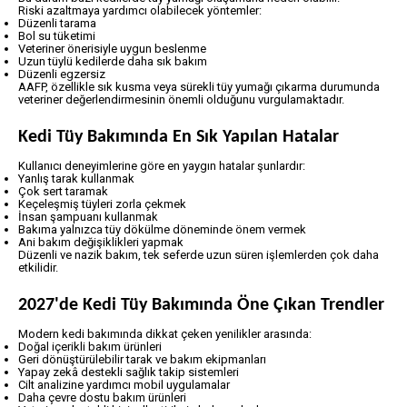
Riski azaltmaya yardımcı olabilecek yöntemler:
Düzenli tarama
Bol su tüketimi
Veteriner önerisiyle uygun beslenme
Uzun tüylü kedilerde daha sık bakım
Düzenli egzersiz
AAFP, özellikle sık kusma veya sürekli tüy yumağı çıkarma durumunda
veteriner değerlendirmesinin önemli olduğunu vurgulamaktadır.
Kedi Tüy Bakımında En Sık Yapılan Hatalar
Kullanıcı deneyimlerine göre en yaygın hatalar şunlardır:
Yanlış tarak kullanmak
Çok sert taramak
Keçeleşmiş tüyleri zorla çekmek
İnsan şampuanı kullanmak
Bakıma yalnızca tüy dökülme döneminde önem vermek
Ani bakım değişiklikleri yapmak
Düzenli ve nazik bakım, tek seferde uzun süren işlemlerden çok daha
etkilidir.
2027'de Kedi Tüy Bakımında Öne Çıkan Trendler
Modern kedi bakımında dikkat çeken yenilikler arasında:
Doğal içerikli bakım ürünleri
Geri dönüştürülebilir tarak ve bakım ekipmanları
Yapay zekâ destekli sağlık takip sistemleri
Cilt analizine yardımcı mobil uygulamalar
Daha çevre dostu bakım ürünleri