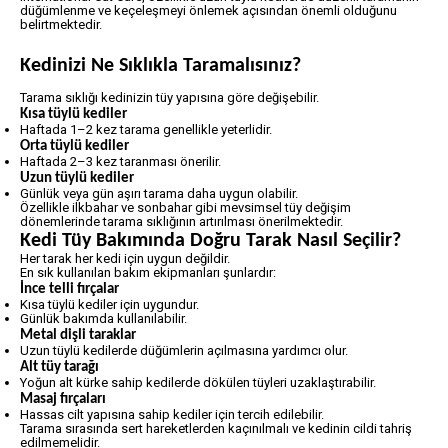
düğümlenme ve keçeleşmeyi önlemek açısından önemli olduğunu
belirtmektedir.
Kedinizi Ne Sıklıkla Taramalısınız?
Tarama sıklığı kedinizin tüy yapısına göre değişebilir.
Kısa tüylü kediler
Haftada 1–2 kez tarama genellikle yeterlidir.
Orta tüylü kediler
Haftada 2–3 kez taranması önerilir.
Uzun tüylü kediler
Günlük veya gün aşırı tarama daha uygun olabilir.
Özellikle ilkbahar ve sonbahar gibi mevsimsel tüy değişim
dönemlerinde tarama sıklığının artırılması önerilmektedir.
Kedi Tüy Bakımında Doğru Tarak Nasıl Seçilir?
Her tarak her kedi için uygun değildir.
En sık kullanılan bakım ekipmanları şunlardır:
İnce telli fırçalar
Kısa tüylü kediler için uygundur.
Günlük bakımda kullanılabilir.
Metal dişli taraklar
Uzun tüylü kedilerde düğümlerin açılmasına yardımcı olur.
Alt tüy tarağı
Yoğun alt kürke sahip kedilerde dökülen tüyleri uzaklaştırabilir.
Masaj fırçaları
Hassas cilt yapısına sahip kediler için tercih edilebilir.
Tarama sırasında sert hareketlerden kaçınılmalı ve kedinin cildi tahriş
edilmemelidir.