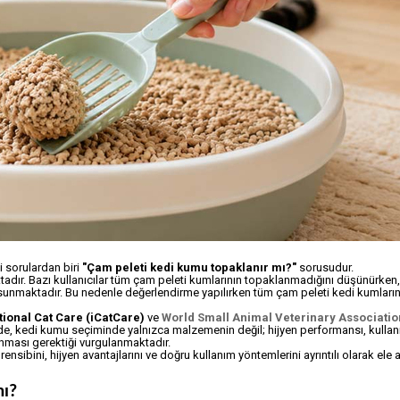
 sorulardan biri
"Çam peleti kedi kumu topaklanır mı?"
sorusudur.
tadır. Bazı kullanıcılar tüm çam peleti kumlarının topaklanmadığını düşünürken,
i sunmaktadır. Bu nedenle değerlendirme yapılırken tüm çam peleti kedi kumların
tional Cat Care (iCatCare)
ve
World Small Animal Veterinary Associatio
nde, kedi kumu seçiminde yalnızca malzemenin değil; hijyen performansı, kulla
alınması gerektiği vurgulanmaktadır.
ibini, hijyen avantajlarını ve doğru kullanım yöntemlerini ayrıntılı olarak ele a
mı?