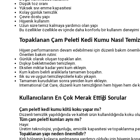
Düşük toz oranı
Yüksek sıvı emme kapasitesi
Kolay günlük temizlik
Çevre dostu yapı
Hijyenik kullanım
Uzun süre temiz kalmaya yardımcı olan yapı
Bu özellikler özellikle ev içinde daha konforlu bir kullanım deneyimi 
Topaklanan Çam Peleti Kedi Kumu Nasıl Temiz
Hijyen performansının devam edebilmesi için düzenli bakım önemlid
Önerilen bakım rutini:
Günlük olarak oluşan topakları alın.
Dışkıyı bekletmeden temizleyin.
Eksilen miktar kadar yeni kum ekleyin.
Kum kabını belirli aralıklarla tamamen boşaltın.
Ilık su ve uygun temizleyicilerle kabı yıkayın.
Tamamen kuruduktan sonra yeniden kum ekleyin.
International Cat Care, düzenli kum temizliğinin hem hijyen hem de k
Kullanıcıların En Çok Merak Ettiği Sorular
Çam peleti kedi kumu kötü koku yapar mı?
Düzenli temizlik yapıldığında ve kaliteli ürün kullanıldığında koku ol
Tüm çam peleti kumları aynı mı?
Hayır.
Üretim teknolojisi, yoğunluğu, emicilik kapasitesi ve topaklanma pe
Topaklanan yapı neden önemlidir?
Kirli bölgenin kolayca ayrılmasına yardımcı olduğu için hijyenin kor