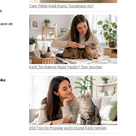
Çam Peleti Kedi Kumu Topaklanır mı?
ti
manın en
Kedi Tüy Bakımı Nasıl Yapılır? Tüm İpuçları
oku
2027’nin En Popüler ve En Güzel Kedi İsimleri