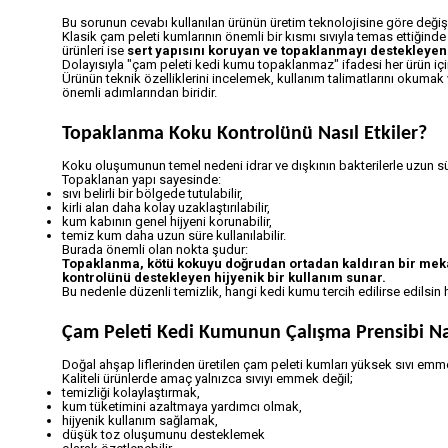
Bu sorunun cevabı kullanılan ürünün üretim teknolojisine göre değişe
Klasik çam peleti kumlarının önemli bir kısmı sıvıyla temas ettiğinde
ürünleri ise
sert yapısını koruyan ve topaklanmayı destekleyen
Dolayısıyla "çam peleti kedi kumu topaklanmaz" ifadesi her ürün için
Ürünün teknik özelliklerini incelemek, kullanım talimatlarını okum
önemli adımlarından biridir.
Topaklanma Koku Kontrolünü Nasıl Etkiler?
Koku oluşumunun temel nedeni idrar ve dışkının bakterilerle uzun s
Topaklanan yapı sayesinde:
sıvı belirli bir bölgede tutulabilir,
kirli alan daha kolay uzaklaştırılabilir,
kum kabının genel hijyeni korunabilir,
temiz kum daha uzun süre kullanılabilir.
Burada önemli olan nokta şudur:
Topaklanma, kötü kokuyu doğrudan ortadan kaldıran bir mekan
kontrolünü destekleyen hijyenik bir kullanım sunar.
Bu nedenle düzenli temizlik, hangi kedi kumu tercih edilirse edilsin
Çam Peleti Kedi Kumunun Çalışma Prensibi Na
Doğal ahşap liflerinden üretilen çam peleti kumları yüksek sıvı emme
Kaliteli ürünlerde amaç yalnızca sıvıyı emmek değil;
temizliği kolaylaştırmak,
kum tüketimini azaltmaya yardımcı olmak,
hijyenik kullanım sağlamak,
düşük toz oluşumunu desteklemek