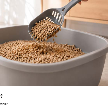
r?
abilir: