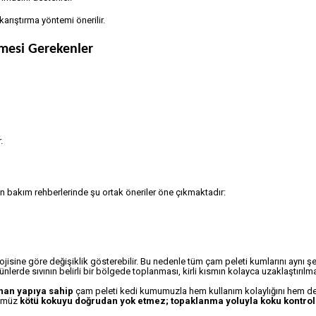
arıştırma yöntemi önerilir.
lmesi Gerekenler
.
 bakım rehberlerinde şu ortak öneriler öne çıkmaktadır:
isine göre değişiklik gösterebilir. Bu nedenle tüm çam peleti kumlarını aynı ş
lerde sıvının belirli bir bölgede toplanması, kirli kısmın kolayca uzaklaştırılm
anan yapıya sahip
çam peleti kedi kumumuzla hem kullanım kolaylığını hem de
nümüz
kötü kokuyu doğrudan yok etmez; topaklanma yoluyla koku kontro