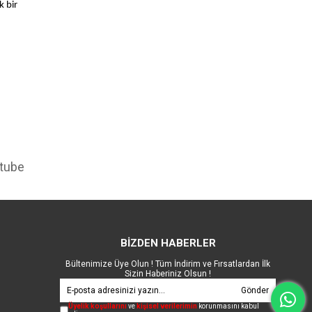
k bir
tube
BİZDEN HABERLER
Bültenimize Üye Olun ! Tüm İndirim ve Fırsatlardan İlk
Sizin Haberiniz Olsun !
Gönder
Üyelik koşullarını
ve
kişisel verilerimin
korunmasını kabul