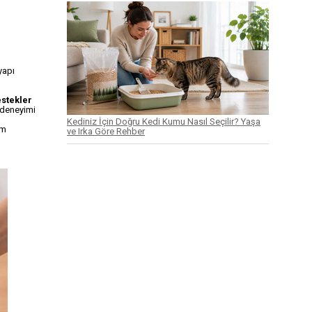
yapı
stekler
 deneyimi
Kediniz İçin Doğru Kedi Kumu Nasıl Seçilir? Yaşa
em
ve Irka Göre Rehber