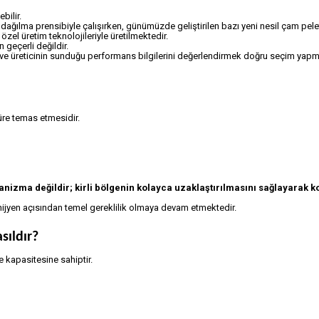
bilir.
 dağılma prensibiyle çalışırken, günümüzde geliştirilen bazı yeni nesil çam pele
özel üretim teknolojileriyle üretilmektedir.
 geçerli değildir.
ak ve üreticinin sunduğu performans bilgilerini değerlendirmek doğru seçim yap
üre temas etmesidir.
izma değildir; kirli bölgenin kolayca uzaklaştırılmasını sağlayarak k
 hijyen açısından temel gereklilik olmaya devam etmektedir.
sıldır?
 kapasitesine sahiptir.