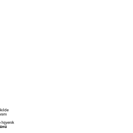
ekilde
asını
 hijyenik
lünü