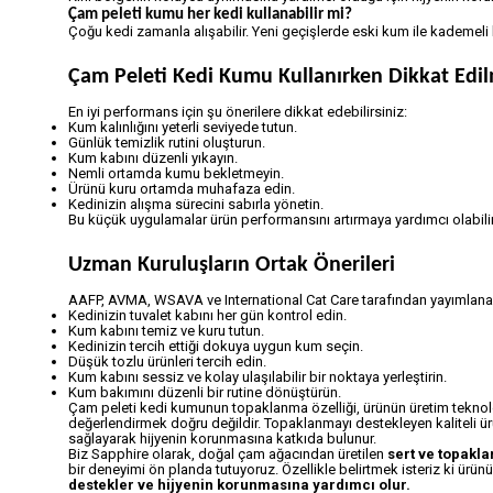
Çam peleti kumu her kedi kullanabilir mi?
Çoğu kedi zamanla alışabilir. Yeni geçişlerde eski kum ile kademeli k
Çam Peleti Kedi Kumu Kullanırken Dikkat Edi
En iyi performans için şu önerilere dikkat edebilirsiniz:
Kum kalınlığını yeterli seviyede tutun.
Günlük temizlik rutini oluşturun.
Kum kabını düzenli yıkayın.
Nemli ortamda kumu bekletmeyin.
Ürünü kuru ortamda muhafaza edin.
Kedinizin alışma sürecini sabırla yönetin.
Bu küçük uygulamalar ürün performansını artırmaya yardımcı olabilir
Uzman Kuruluşların Ortak Önerileri
AAFP, AVMA, WSAVA ve International Cat Care tarafından yayımlanan
Kedinizin tuvalet kabını her gün kontrol edin.
Kum kabını temiz ve kuru tutun.
Kedinizin tercih ettiği dokuya uygun kum seçin.
Düşük tozlu ürünleri tercih edin.
Kum kabını sessiz ve kolay ulaşılabilir bir noktaya yerleştirin.
Kum bakımını düzenli bir rutine dönüştürün.
Çam peleti kedi kumunun topaklanma özelliği, ürünün üretim teknoloj
değerlendirmek doğru değildir. Topaklanmayı destekleyen kaliteli ürün
sağlayarak hijyenin korunmasına katkıda bulunur.
Biz Sapphire olarak, doğal çam ağacından üretilen
sert ve topakl
bir deneyimi ön planda tutuyoruz. Özellikle belirtmek isteriz ki ürü
destekler ve hijyenin korunmasına yardımcı olur.