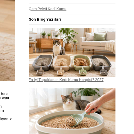
Çam Peleti Kedi Kumu
Son Blog Yazıları
En İyi Topaklanan Kedi Kumu Hangisi? 2027
 bazı
ı aynı
n
nım
lıyoruz.