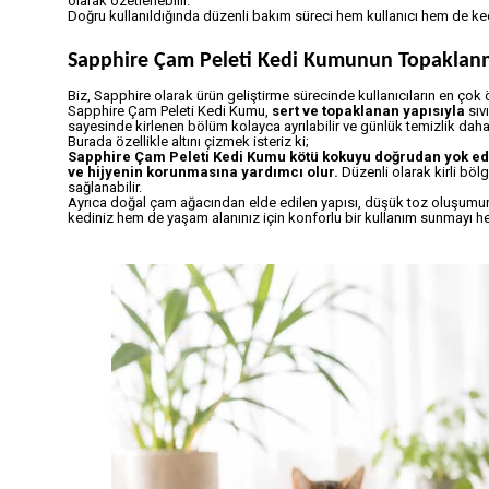
olarak özetlenebilir.
Doğru kullanıldığında düzenli bakım süreci hem kullanıcı hem de kedi
Sapphire Çam Peleti Kedi Kumunun Topaklanma
Biz, Sapphire olarak ürün geliştirme sürecinde kullanıcıların en çok ö
Sapphire Çam Peleti Kedi Kumu,
sert ve topaklanan yapısıyla
sıvı
sayesinde kirlenen bölüm kolayca ayrılabilir ve günlük temizlik daha 
Burada özellikle altını çizmek isteriz ki;
Sapphire Çam Peleti Kedi Kumu kötü kokuyu doğrudan yok ede
ve hijyenin korunmasına yardımcı olur.
Düzenli olarak kirli böl
sağlanabilir.
Ayrıca doğal çam ağacından elde edilen yapısı, düşük toz oluşumun
kediniz hem de yaşam alanınız için konforlu bir kullanım sunmayı he