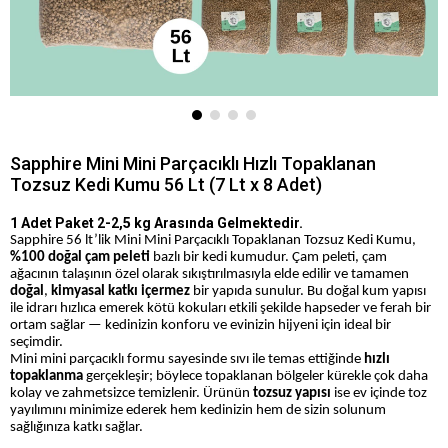
Sapphire Mini Mini Parçacıklı Hızlı Topaklanan
Tozsuz Kedi Kumu 56 Lt (7 Lt x 8 Adet)
1 Adet Paket 2-2,5 kg Arasında Gelmektedir.
Sapphire 56 lt’lik Mini Mini Parçacıklı Topaklanan Tozsuz Kedi Kumu,
%100 doğal çam peleti
bazlı bir kedi kumudur. Çam peleti, çam
ağacının talaşının özel olarak sıkıştırılmasıyla elde edilir ve tamamen
doğal
,
kimyasal katkı içermez
bir yapıda sunulur. Bu doğal kum yapısı
ile idrarı hızlıca emerek kötü kokuları etkili şekilde hapseder ve ferah bir
ortam sağlar — kedinizin konforu ve evinizin hijyeni için ideal bir
seçimdir.
Mini mini parçacıklı formu sayesinde sıvı ile temas ettiğinde
hızlı
topaklanma
gerçekleşir; böylece topaklanan bölgeler kürekle çok daha
kolay ve zahmetsizce temizlenir. Ürünün
tozsuz yapısı
ise ev içinde toz
yayılımını minimize ederek hem kedinizin hem de sizin solunum
sağlığınıza katkı sağlar.