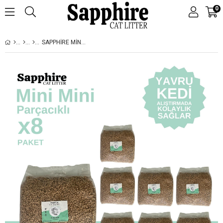
0
SAPPHIRE MINI MINI PARÇACIKLI HIZLI TOPAKLANAN TOZSUZ KEDI KUMU 56 LT (7 LT X 8 ADET)