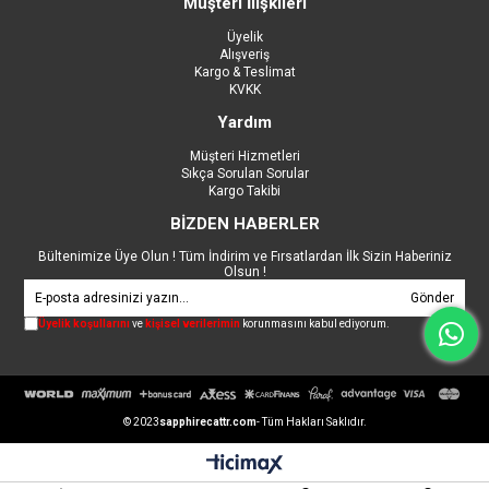
Müşteri İlişkileri
Üyelik
Alışveriş
Kargo & Teslimat
KVKK
Yardım
Müşteri Hizmetleri
Sıkça Sorulan Sorular
Kargo Takibi
BİZDEN HABERLER
Bültenimize Üye Olun ! Tüm İndirim ve Fırsatlardan İlk Sizin Haberiniz
Olsun !
Gönder
Üyelik koşullarını
ve
kişisel verilerimin
korunmasını kabul ediyorum.
© 2023
sapphirecattr.com
- Tüm Hakları Saklıdır.