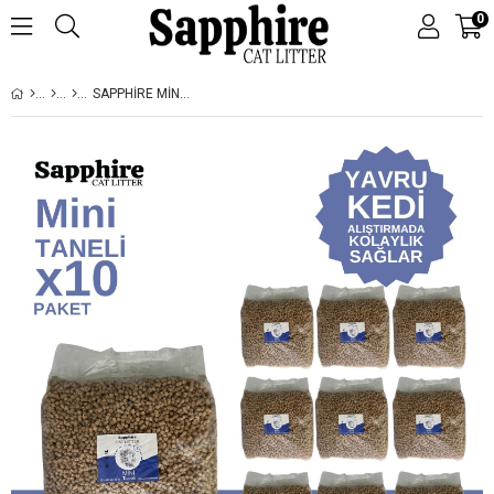
0
SAPPHIRE MINI TOPAKLANAN TOZSUZ İNCE TANELI KEDI KUMU 70 LT (7 LT X 10 ADET)