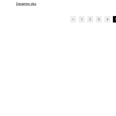
Devamını oku
<
1
2
3
4