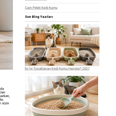
Çam Peleti Kedi Kumu
Son Blog Yazıları
En İyi Topaklanan Kedi Kumu Hangisi? 2027
 da
leri
narken,
de,
m sizin