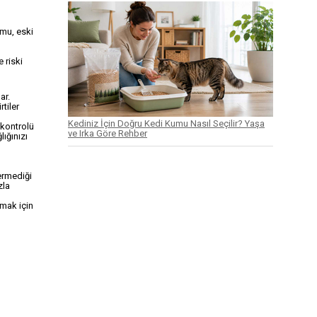
umu, eski
 riski
ar.
tiler
Kediniz İçin Doğru Kedi Kumu Nasıl Seçilir? Yaşa
 kontrolü
ve Irka Göre Rehber
ığınızı
ermediği
zla
tmak için