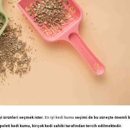
iyi ürünleri seçmek ister.
En iyi kedi kumu
seçimi de bu süreçte önemli bi
peleti kedi kumu, birçok kedi sahibi tarafından tercih edilmektedir.