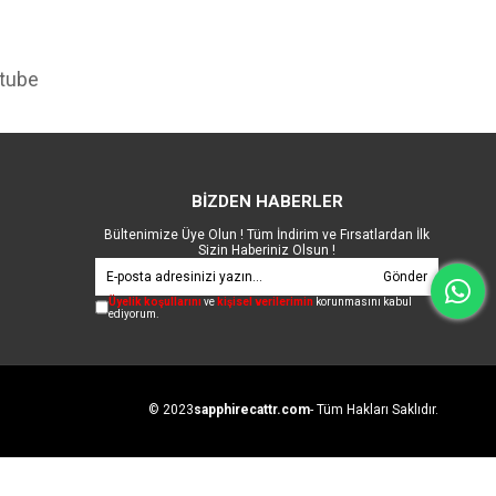
tube
BİZDEN HABERLER
Bültenimize Üye Olun ! Tüm İndirim ve Fırsatlardan İlk
Sizin Haberiniz Olsun !
Gönder
Üyelik koşullarını
ve
kişisel verilerimin
korunmasını kabul
ediyorum.
© 2023
sapphirecattr.com
- Tüm Hakları Saklıdır.