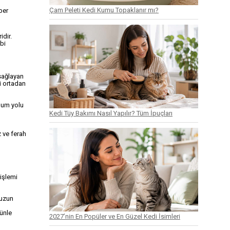
Çam Peleti Kedi Kumu Topaklanır mı?
ber
idir.
bi
sağlayan
ni ortadan
unum yolu
Kedi Tüy Bakımı Nasıl Yapılır? Tüm İpuçları
 ve ferah
 işlemi
 uzun
ünle
2027’nin En Popüler ve En Güzel Kedi İsimleri