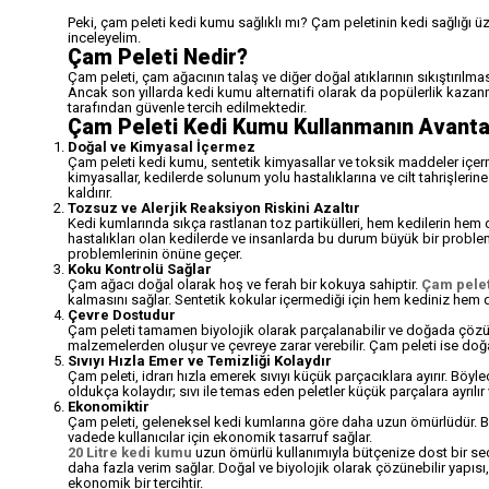
Peki, çam peleti kedi kumu sağlıklı mı? Çam peletinin kedi sağlığı üzer
inceleyelim.
Çam Peleti Nedir?
Çam peleti, çam ağacının talaş ve diğer doğal atıklarının sıkıştırılmas
Ancak son yıllarda kedi kumu alternatifi olarak da popülerlik kaza
tarafından güvenle tercih edilmektedir.
Çam Peleti Kedi Kumu Kullanmanın Avantaj
Doğal ve Kimyasal İçermez
Çam peleti kedi kumu, sentetik kimyasallar ve toksik maddeler içe
kimyasallar, kedilerde solunum yolu hastalıklarına ve cilt tahrişlerin
kaldırır.
Tozsuz ve Alerjik Reaksiyon Riskini Azaltır
Kedi kumlarında sıkça rastlanan toz partikülleri, hem kedilerin hem de
hastalıkları olan kedilerde ve insanlarda bu durum büyük bir proble
problemlerinin önüne geçer.
Koku Kontrolü Sağlar
Çam ağacı doğal olarak hoş ve ferah bir kokuya sahiptir.
Çam pelet
kalmasını sağlar. Sentetik kokular içermediği için hem kediniz hem de 
Çevre Dostudur
Çam peleti tamamen biyolojik olarak parçalanabilir ve doğada çözü
malzemelerden oluşur ve çevreye zarar verebilir. Çam peleti ise d
Sıvıyı Hızla Emer ve Temizliği Kolaydır
Çam peleti, idrarı hızla emerek sıvıyı küçük parçacıklara ayırır. Böyle
oldukça kolaydır; sıvı ile temas eden peletler küçük parçalara ayrılır v
Ekonomiktir
Çam peleti, geleneksel kedi kumlarına göre daha uzun ömürlüdür. Bi
vadede kullanıcılar için ekonomik tasarruf sağlar.
20 Litre kedi kumu
uzun ömürlü kullanımıyla bütçenize dost bir seç
daha fazla verim sağlar. Doğal ve biyolojik olarak çözünebilir yapısı,
ekonomik bir tercihtir.