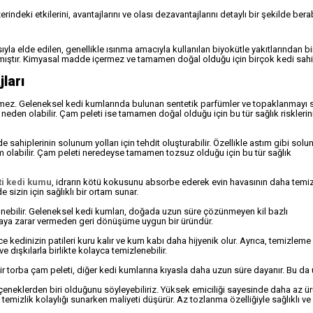
indeki etkilerini, avantajlarını ve olası dezavantajlarını detaylı bir şekilde bera
ıyla elde edilen, genellikle ısınma amacıyla kullanılan biyokütle yakıtlarından bir
nmıştır. Kimyasal madde içermez ve tamamen doğal olduğu için birçok kedi sahi
ları
rmez. Geleneksel kedi kumlarında bulunan sentetik parfümler ve topaklanmayı 
e neden olabilir. Çam peleti ise tamamen doğal olduğu için bu tür sağlık riskleri
 sahiplerinin solunum yolları için tehdit oluşturabilir. Özellikle astım gibi sol
m olabilir. Çam peleti neredeyse tamamen tozsuz olduğu için bu tür sağlık
i kedi kumu
, idrarın kötü kokusunu absorbe ederek evin havasının daha temiz
sizin için sağlıklı bir ortam sunar.
nebilir. Geleneksel kedi kumları, doğada uzun süre çözünmeyen kil bazlı
oğaya zarar vermeden geri dönüşüme uygun bir üründür.
ce kedinizin patileri kuru kalır ve kum kabı daha hijyenik olur. Ayrıca, temizleme
e dışkılarla birlikte kolayca temizlenebilir.
r torba çam peleti, diğer kedi kumlarına kıyasla daha uzun süre dayanır. Bu da
eneklerden biri olduğunu söyleyebiliriz. Yüksek emiciliği sayesinde daha az ür
 temizlik kolaylığı sunarken maliyeti düşürür. Az tozlanma özelliğiyle sağlıklı ve