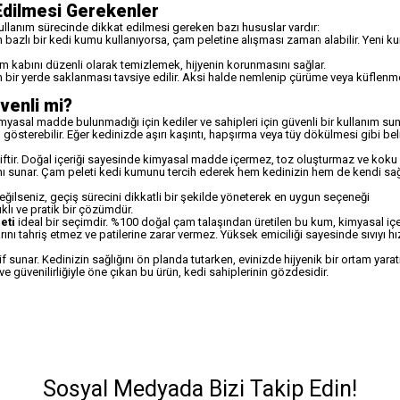
Edilmesi Gerekenler
ullanım sürecinde dikkat edilmesi gereken bazı hususlar vardır:
 bazlı bir kedi kumu kullanıyorsa, çam peletine alışması zaman alabilir. Yeni k
um kabını düzenli olarak temizlemek, hijyenin korunmasını sağlar.
 bir yerde saklanması tavsiye edilir. Aksi halde nemlenip çürüme veya küflenme
venli mi?
myasal madde bulunmadığı için kediler ve sahipleri için güvenli bir kullanım sun
österebilir. Eğer kedinizde aşırı kaşıntı, hapşırma veya tüy dökülmesi gibi belir
tiftir. Doğal içeriği sayesinde kimyasal madde içermez, toz oluşturmaz ve koku
anı sunar. Çam peleti kedi kumunu tercih ederek hem kedinizin hem de kendi sağl
ğilseniz, geçiş sürecini dikkatli bir şekilde yöneterek en uygun seçeneği
ıklı ve pratik bir çözümdür.
eti
ideal bir seçimdir. %100 doğal çam talaşından üretilen bu kum, kimyasal iç
ını tahriş etmez ve patilerine zarar vermez. Yüksek emiciliği sayesinde sıvıyı hı
if sunar. Kedinizin sağlığını ön planda tutarken, evinizde hijyenik bir ortam yara
ve güvenilirliğiyle öne çıkan bu ürün, kedi sahiplerinin gözdesidir.
Sosyal Medyada Bizi Takip Edin!