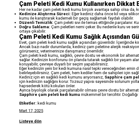
Çam Peleti Kedi Kumu Kullanırken Dikkat 
Her ne kadar çam peleti kedi kumu birçok avantaja sahip olsa da, k
Kedinize Alıştırma Süreci:
Eğer kediniz daha önce kil veya silikon
kumu ile karıştırarak kademeli bir geçiş sağlamak faydalı olabilir.
Düzenli Temizlik:
Çam peleti sıvı ile temas ettiğinde parçalanır. K
Doğru Saklama:
Çam peletleri nemi çeker. Bu nedenle kuru ve serin
ortaya çıkabilir.
Çam Peleti Kedi Kumu Sağlık Açısından Gü
Evet, çam peleti kedi kumu sağlık açısından güvenlidir. İçeriğinde ki
Ancak bazı nadir durumlarda, kediniz çam peletine alerjik reaksiyon g
görürseniz, veterinerinize danışmanız önemlidir.
Çam peleti kedi kumu, sağlıklı, çevre dostu ve ekonomik bir alterna
sağlar. Kedinizin konforunu ön planda tutarak sağlıklı bir yaşam al
koruyabilir, çevreye duyarlı bir seçim yapabilirsiniz.
Eğer kedinizin yeni bir kedi kumuna nasıl tepki vereceğinden emin de
belirleyebilirsiniz. Çam peleti, hem kediler hem de sahipleri için sağl
Kediniz için en sağlıklı kedi kumunu arıyorsanız,
Sapphire çam pel
için kedinizin sağlığını korur. Tozsuz yapısı sayesinde solunum yollar
hapsederek kötü kokuları önler.
Ayrıca biyolojik olarak parçalanabilir olması çevre dostu bir alternat
Sapphire çam peleti kedi kumu
mükemmel bir tercihtir. Doğallığı 
Etiketler:
kedi kumu
Mart 17, 2025
Listeye dön