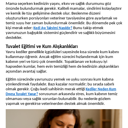
Mama seçerken kedinizin yaşını, ırkını ve sağlık durumunu göz
önünde bulundurmak gerekir. Kaliteli mamalar, sindirimi kolaylaştırır
ve kemik ile tüy gelişimine destek olur. Beslenme düzeni
oluştururken porsiyonları veteriner tavsiyesine göre ayarlamak ve
temiz suyu her zaman bulundurmak önemlidir. Bu dönemde pek çok
kişi merak eder:
Bunu takip etmek
Kedi Aşı Takvimi Nasıldır?
yavrunuzun bağışıklık sistemini güçlendirir ve sağlıklı büyümesini
destekler.
Tuvalet Eğitimi ve Kum Alışkanlıkları
Yavru kediler genellikle içgüdüleri sayesinde kısa sürede kum kabını
kullanmayı öğrenir. Ancak eğitim sürecini hızlandırmak için kum
kabının yeri ve türü çok önemlidir. Topaklanan ve kokuyu iyi
hapseden kumlar, hem evin temizliği hem de kedinizin alışkanlıkları
açısından avantaj sağlar.
Eğitim sürecinde yavrunuzu yemek ve uyku sonrası kum kabına
yönlendirmek faydalıdır. Bazı kazalar normaldir; bu sırada sabırlı
olmak gerekir. Çoğu kedi sahibinin merak ettiği
Kediler Neden Kum
sorusunun arkasında stres, kum kabının temiz
Dışına Tuvalet Yapar?
olmaması veya sağlık sorunları bulunabilir. Bu nedenle gözlem
yapmak ve gerekirse veterinerden destek almak önemlidir.