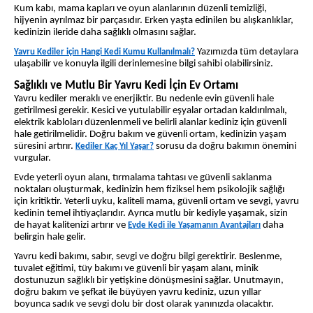
Kum kabı, mama kapları ve oyun alanlarının düzenli temizliği,
hijyenin ayrılmaz bir parçasıdır. Erken yaşta edinilen bu alışkanlıklar,
kedinizin ileride daha sağlıklı olmasını sağlar.
Yazımızda tüm detaylara
Yavru Kediler için Hangi Kedi Kumu Kullanılmalı?
ulaşabilir ve konuyla ilgili derinlemesine bilgi sahibi olabilirsiniz.
Sağlıklı ve Mutlu Bir Yavru Kedi İçin Ev Ortamı
Yavru kediler meraklı ve enerjiktir. Bu nedenle evin güvenli hale
getirilmesi gerekir. Kesici ve yutulabilir eşyalar ortadan kaldırılmalı,
elektrik kabloları düzenlenmeli ve belirli alanlar kediniz için güvenli
hale getirilmelidir. Doğru bakım ve güvenli ortam, kedinizin yaşam
süresini artırır.
sorusu da doğru bakımın önemini
Kediler Kaç Yıl Yaşar?
vurgular.
Evde yeterli oyun alanı, tırmalama tahtası ve güvenli saklanma
noktaları oluşturmak, kedinizin hem fiziksel hem psikolojik sağlığı
için kritiktir. Yeterli uyku, kaliteli mama, güvenli ortam ve sevgi, yavru
kedinin temel ihtiyaçlarıdır. Ayrıca mutlu bir kediyle yaşamak, sizin
de hayat kalitenizi artırır ve
daha
Evde Kedi ile Yaşamanın Avantajları
belirgin hale gelir.
Yavru kedi bakımı, sabır, sevgi ve doğru bilgi gerektirir. Beslenme,
tuvalet eğitimi, tüy bakımı ve güvenli bir yaşam alanı, minik
dostunuzun sağlıklı bir yetişkine dönüşmesini sağlar. Unutmayın,
doğru bakım ve şefkat ile büyüyen yavru kediniz, uzun yıllar
boyunca sadık ve sevgi dolu bir dost olarak yanınızda olacaktır.