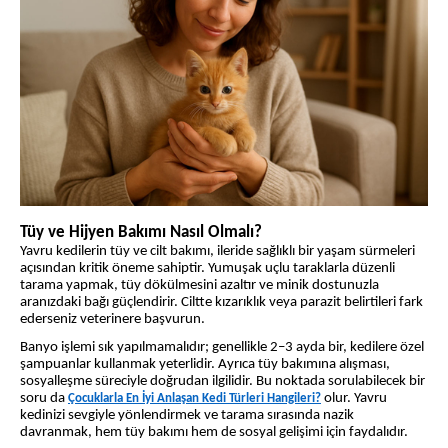
Tüy ve Hijyen Bakımı Nasıl Olmalı?
Yavru kedilerin tüy ve cilt bakımı, ileride sağlıklı bir yaşam sürmeleri
açısından kritik öneme sahiptir. Yumuşak uçlu taraklarla düzenli
tarama yapmak, tüy dökülmesini azaltır ve minik dostunuzla
aranızdaki bağı güçlendirir. Ciltte kızarıklık veya parazit belirtileri fark
ederseniz veterinere başvurun.
Banyo işlemi sık yapılmamalıdır; genellikle 2–3 ayda bir, kedilere özel
şampuanlar kullanmak yeterlidir. Ayrıca tüy bakımına alışması,
sosyalleşme süreciyle doğrudan ilgilidir. Bu noktada sorulabilecek bir
soru da
olur. Yavru
Çocuklarla En İyi Anlaşan Kedi Türleri Hangileri?
kedinizi sevgiyle yönlendirmek ve tarama sırasında nazik
davranmak, hem tüy bakımı hem de sosyal gelişimi için faydalıdır.