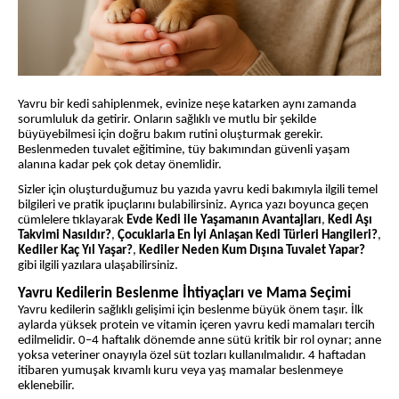
Yavru bir kedi sahiplenmek, evinize neşe katarken aynı zamanda
sorumluluk da getirir. Onların sağlıklı ve mutlu bir şekilde
büyüyebilmesi için doğru bakım rutini oluşturmak gerekir.
Beslenmeden tuvalet eğitimine, tüy bakımından güvenli yaşam
alanına kadar pek çok detay önemlidir.
Sizler için oluşturduğumuz bu yazıda yavru kedi bakımıyla ilgili temel
bilgileri ve pratik ipuçlarını bulabilirsiniz. Ayrıca yazı boyunca geçen
cümlelere tıklayarak
Evde Kedi ile Yaşamanın Avantajları
,
Kedi Aşı
Takvimi Nasıldır?
,
Çocuklarla En İyi Anlaşan Kedi Türleri Hangileri?
,
Kediler Kaç Yıl Yaşar?
,
Kediler Neden Kum Dışına Tuvalet Yapar?
gibi ilgili yazılara ulaşabilirsiniz.
Yavru Kedilerin Beslenme İhtiyaçları ve Mama Seçimi
Yavru kedilerin sağlıklı gelişimi için beslenme büyük önem taşır. İlk
aylarda yüksek protein ve vitamin içeren yavru kedi mamaları tercih
edilmelidir. 0–4 haftalık dönemde anne sütü kritik bir rol oynar; anne
yoksa veteriner onayıyla özel süt tozları kullanılmalıdır. 4 haftadan
itibaren yumuşak kıvamlı kuru veya yaş mamalar beslenmeye
eklenebilir.