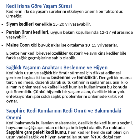
Kedi Irkına Göre Yaşam Süresi
Kedilerin ırkı da yaşam sürelerini etkileyen önemli bir faktördür.
Örneğin;
Siyam kedileri
genellikle 15-20 yıl yaşayabilir.
Persian (İran) kedileri
, uygun bakım koşullarında 12-17 yıl arasında
yaşayabilir.
Maine Coon
gibi büyük ırklar ise ortalama 10-15 yıl yaşarlar.
Elbette her kedi bireysel özellikler gösterir ve aynı cins kediler bile
farklı sağlık geçmişlerine sahip olabilir.
Sağlıklı Yaşamın Anahtarı: Beslenme ve Hijyen
Kedinizin uzun ve sağlıklı bir ömür sürmesi için dikkat edilmesi
gereken başlıca iki konu
beslenme
ve
temizliktir
. Dengeli bir mama
tercih edilmesi, düzenli olarak su tüketiminin sağlanması, aşırı kilo
alımının önlenmesi ve kaliteli kedi kumları kullanılması bu konuda
çok önemlidir. Çünkü hijyenik bir yaşam alanı, özellikle idrar yolu
enfeksiyonları gibi ciddi sağlık problemlerini önlemede kritik rol
oynar.
Sapphire Kedi Kumlarının Kedi Ömrü ve Bakımındaki
Önemi
Kedi bakımında kullanılan malzemeler, özellikle de kedi kumu seçimi,
hayvanın sağlığı açısından oldukça belirleyici olabilir. Bu noktada
Sapphire çam peleti kedi kumu
, hem kediler hem de sahipleri için
uzun vadeli sağlık ve hijyen avantajları sunar. %100 doğal çam