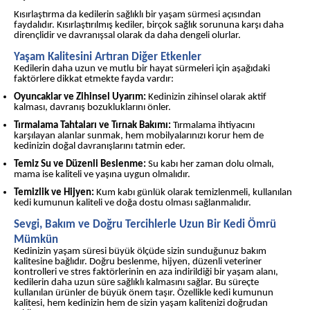
Kısırlaştırma da kedilerin sağlıklı bir yaşam sürmesi açısından
faydalıdır. Kısırlaştırılmış kediler, birçok sağlık sorununa karşı daha
dirençlidir ve davranışsal olarak da daha dengeli olurlar.
Yaşam Kalitesini Artıran Diğer Etkenler
Kedilerin daha uzun ve mutlu bir hayat sürmeleri için aşağıdaki
faktörlere dikkat etmekte fayda vardır:
Oyuncaklar ve Zihinsel Uyarım:
Kedinizin zihinsel olarak aktif
kalması, davranış bozukluklarını önler.
Tırmalama Tahtaları ve Tırnak Bakımı:
Tırmalama ihtiyacını
karşılayan alanlar sunmak, hem mobilyalarınızı korur hem de
kedinizin doğal davranışlarını tatmin eder.
Temiz Su ve Düzenli Beslenme:
Su kabı her zaman dolu olmalı,
mama ise kaliteli ve yaşına uygun olmalıdır.
Temizlik ve Hijyen:
Kum kabı günlük olarak temizlenmeli, kullanılan
kedi kumunun kaliteli ve doğa dostu olması sağlanmalıdır.
Sevgi, Bakım ve Doğru Tercihlerle Uzun Bir Kedi Ömrü
Mümkün
Kedinizin yaşam süresi büyük ölçüde sizin sunduğunuz bakım
kalitesine bağlıdır. Doğru beslenme, hijyen, düzenli veteriner
kontrolleri ve stres faktörlerinin en aza indirildiği bir yaşam alanı,
kedilerin daha uzun süre sağlıklı kalmasını sağlar. Bu süreçte
kullanılan ürünler de büyük önem taşır. Özellikle kedi kumunun
kalitesi, hem kedinizin hem de sizin yaşam kalitenizi doğrudan