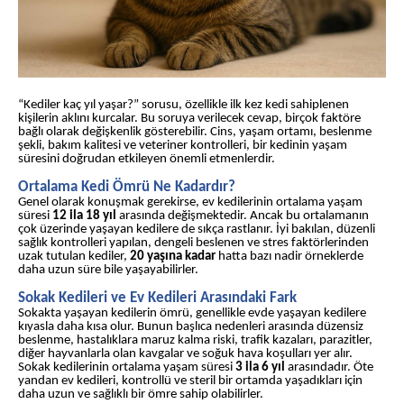
“Kediler kaç yıl yaşar?” sorusu, özellikle ilk kez kedi sahiplenen
kişilerin aklını kurcalar. Bu soruya verilecek cevap, birçok faktöre
bağlı olarak değişkenlik gösterebilir. Cins, yaşam ortamı, beslenme
şekli, bakım kalitesi ve veteriner kontrolleri, bir kedinin yaşam
süresini doğrudan etkileyen önemli etmenlerdir.
Ortalama Kedi Ömrü Ne Kadardır?
Genel olarak konuşmak gerekirse, ev kedilerinin ortalama yaşam
süresi
12 ila 18 yıl
arasında değişmektedir. Ancak bu ortalamanın
çok üzerinde yaşayan kedilere de sıkça rastlanır. İyi bakılan, düzenli
sağlık kontrolleri yapılan, dengeli beslenen ve stres faktörlerinden
uzak tutulan kediler,
20 yaşına kadar
hatta bazı nadir örneklerde
daha uzun süre bile yaşayabilirler.
Sokak Kedileri ve Ev Kedileri Arasındaki Fark
Sokakta yaşayan kedilerin ömrü, genellikle evde yaşayan kedilere
kıyasla daha kısa olur. Bunun başlıca nedenleri arasında düzensiz
beslenme, hastalıklara maruz kalma riski, trafik kazaları, parazitler,
diğer hayvanlarla olan kavgalar ve soğuk hava koşulları yer alır.
Sokak kedilerinin ortalama yaşam süresi
3 ila 6 yıl
arasındadır. Öte
yandan ev kedileri, kontrollü ve steril bir ortamda yaşadıkları için
daha uzun ve sağlıklı bir ömre sahip olabilirler.