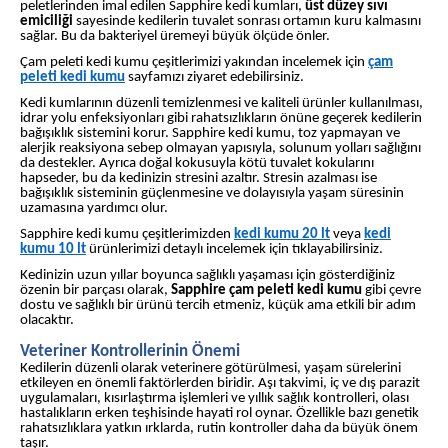
peletlerinden imal edilen Sapphire kedi kumları,
üst düzey sıvı
emiciliği
sayesinde kedilerin tuvalet sonrası ortamın kuru kalmasını
sağlar. Bu da bakteriyel üremeyi büyük ölçüde önler.
Çam peleti kedi kumu çeşitlerimizi yakından incelemek için
çam
peleti kedi kumu
sayfamızı ziyaret edebilirsiniz.
Kedi kumlarının düzenli temizlenmesi ve kaliteli ürünler kullanılması,
idrar yolu enfeksiyonları gibi rahatsızlıkların önüne geçerek kedilerin
bağışıklık sistemini korur. Sapphire kedi kumu, toz yapmayan ve
alerjik reaksiyona sebep olmayan yapısıyla, solunum yolları sağlığını
da destekler. Ayrıca doğal kokusuyla kötü tuvalet kokularını
hapseder, bu da kedinizin stresini azaltır. Stresin azalması ise
bağışıklık sisteminin güçlenmesine ve dolayısıyla yaşam süresinin
uzamasına yardımcı olur.
Sapphire kedi kumu çeşitlerimizden
kedi kumu 20 lt
veya
kedi
kumu 10 lt
ürünlerimizi detaylı incelemek için tıklayabilirsiniz.
Kedinizin uzun yıllar boyunca sağlıklı yaşaması için gösterdiğiniz
özenin bir parçası olarak,
Sapphire çam peleti kedi kumu
gibi çevre
dostu ve sağlıklı bir ürünü tercih etmeniz, küçük ama etkili bir adım
olacaktır.
Veteriner Kontrollerinin Önemi
Kedilerin düzenli olarak veterinere götürülmesi, yaşam sürelerini
etkileyen en önemli faktörlerden biridir. Aşı takvimi, iç ve dış parazit
uygulamaları, kısırlaştırma işlemleri ve yıllık sağlık kontrolleri, olası
hastalıkların erken teşhisinde hayati rol oynar. Özellikle bazı genetik
rahatsızlıklara yatkın ırklarda, rutin kontroller daha da büyük önem
taşır.