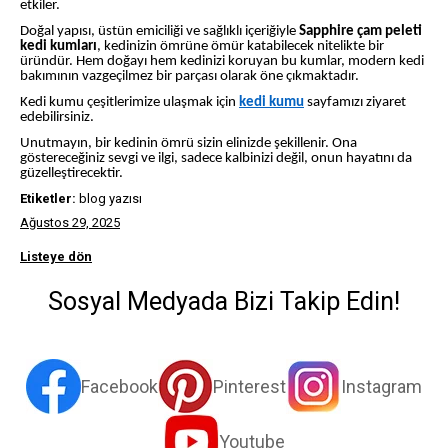
etkiler.
Doğal yapısı, üstün emiciliği ve sağlıklı içeriğiyle
Sapphire çam peleti
kedi kumları
, kedinizin ömrüne ömür katabilecek nitelikte bir
üründür. Hem doğayı hem kedinizi koruyan bu kumlar, modern kedi
bakımının vazgeçilmez bir parçası olarak öne çıkmaktadır.
Kedi kumu çeşitlerimize ulaşmak için
kedi kumu
sayfamızı ziyaret
edebilirsiniz.
Unutmayın, bir kedinin ömrü sizin elinizde şekillenir. Ona
göstereceğiniz sevgi ve ilgi, sadece kalbinizi değil, onun hayatını da
güzelleştirecektir.
Etiketler:
blog yazısı
Ağustos 29, 2025
Listeye dön
Sosyal Medyada Bizi Takip Edin!
Facebook
Pinterest
Instagram
Youtube