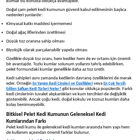
kumlar bu konuda oldukça avantajlıdır.
Doğal çam peleti kedi kumunun güvenli kabul edilmesinin başlıca
nedenleri şunlardır:
Kimyasal katkı maddesi içermemesi
Doğal ağaç liflerinden üretilmesi
Düşük toz oranına sahip olması
Biyolojik olarak parçalanabilir yapıda olması
Özellikle düşük toz oranı, hem kediler hem de ev ortamı için önemli
bir avantajdır. Tozlu kumlar solunum yollarını tahriş edebilirken,
pelet formundaki kumlar genellikle daha az toz üretir.
Kedi sahipleri aynı zamanda kedilerin davranış özelliklerini de merak
eder. Örneğin
veya
En Yaygın Kedi Cinsleri ve Özellikleri
En Çok Tercih
gibi konular oldukça popülerdir. Farklı
Edilen Safkan Kedi Türleri Neler?
kedi cinslerinin tuvalet alışkanlıkları ve kum tercihleri de değişiklik
gösterebilir. Ancak çoğu kedi, doğal kokulu ve tozsuz kumları daha
kolay benimseyebilir.
Bitkisel Pelet Kedi Kumunun Geleneksel Kedi
Kumlarından Farkı
Pelet kedi kumu ile geleneksel kedi kumları arasında hem yapı hem
de kullanım açısından önemli farklar bulunur.