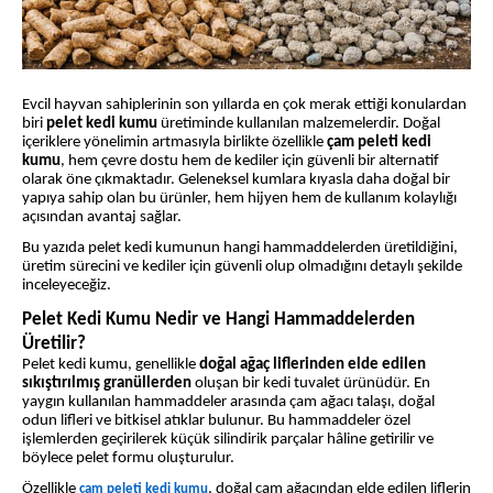
Evcil hayvan sahiplerinin son yıllarda en çok merak ettiği konulardan
biri
pelet kedi kumu
üretiminde kullanılan malzemelerdir. Doğal
içeriklere yönelimin artmasıyla birlikte özellikle
çam peleti kedi
kumu
, hem çevre dostu hem de kediler için güvenli bir alternatif
olarak öne çıkmaktadır. Geleneksel kumlara kıyasla daha doğal bir
yapıya sahip olan bu ürünler, hem hijyen hem de kullanım kolaylığı
açısından avantaj sağlar.
Bu yazıda pelet kedi kumunun hangi hammaddelerden üretildiğini,
üretim sürecini ve kediler için güvenli olup olmadığını detaylı şekilde
inceleyeceğiz.
Pelet Kedi Kumu Nedir ve Hangi Hammaddelerden
Üretilir?
Pelet kedi kumu, genellikle
doğal ağaç liflerinden elde edilen
sıkıştırılmış granüllerden
oluşan bir kedi tuvalet ürünüdür. En
yaygın kullanılan hammaddeler arasında çam ağacı talaşı, doğal
odun lifleri ve bitkisel atıklar bulunur. Bu hammaddeler özel
işlemlerden geçirilerek küçük silindirik parçalar hâline getirilir ve
böylece pelet formu oluşturulur.
Özellikle
, doğal çam ağacından elde edilen liflerin
çam peleti kedi kumu