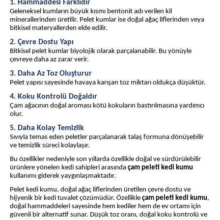
1. Hammaddesi Farklıdır
Geleneksel kumların büyük kısmı bentonit adı verilen kil
minerallerinden üretilir. Pelet kumlar ise doğal ağaç liflerinden veya
bitkisel materyallerden elde edilir.
2. Çevre Dostu Yapı
Bitkisel pelet kumlar biyolojik olarak parçalanabilir. Bu yönüyle
çevreye daha az zarar verir.
3. Daha Az Toz Oluşturur
Pelet yapısı sayesinde havaya karışan toz miktarı oldukça düşüktür.
4. Koku Kontrolü Doğaldır
Çam ağacının doğal aroması kötü kokuların bastırılmasına yardımcı
olur.
5. Daha Kolay Temizlik
Sıvıyla temas eden peletler parçalanarak talaş formuna dönüşebilir
ve temizlik süreci kolaylaşır.
Bu özellikler nedeniyle son yıllarda özellikle doğal ve sürdürülebilir
ürünlere yönelen kedi sahipleri arasında
çam peleti kedi kumu
kullanımı giderek yaygınlaşmaktadır.
Pelet kedi kumu, doğal ağaç liflerinden üretilen çevre dostu ve
hijyenik bir kedi tuvalet çözümüdür. Özellikle
çam peleti kedi kumu
,
doğal hammaddeleri sayesinde hem kediler hem de ev ortamı için
güvenli bir alternatif sunar. Düşük toz oranı, doğal koku kontrolü ve