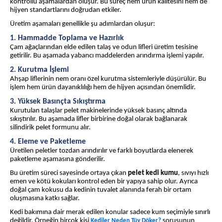
kontrollü aşamalardan oluşur. Bu süreç hem ürün kalitesini hem de
hijyen standartlarını doğrudan etkiler.
Üretim aşamaları genellikle şu adımlardan oluşur:
1. Hammadde Toplama ve Hazırlık
Çam ağaçlarından elde edilen talaş ve odun lifleri üretim tesisine
getirilir. Bu aşamada yabancı maddelerden arındırma işlemi yapılır.
2. Kurutma İşlemi
Ahşap liflerinin nem oranı özel kurutma sistemleriyle düşürülür. Bu
işlem hem ürün dayanıklılığı hem de hijyen açısından önemlidir.
3. Yüksek Basınçta Sıkıştırma
Kurutulan talaşlar pelet makinelerinde yüksek basınç altında
sıkıştırılır. Bu aşamada lifler birbirine doğal olarak bağlanarak
silindirik pelet formunu alır.
4. Eleme ve Paketleme
Üretilen peletler tozdan arındırılır ve farklı boyutlarda elenerek
paketleme aşamasına gönderilir.
Bu üretim süreci sayesinde ortaya çıkan
pelet kedi kumu
, sıvıyı hızlı
emen ve kötü kokuları kontrol eden bir yapıya sahip olur. Ayrıca
doğal çam kokusu da kedinin tuvalet alanında ferah bir ortam
oluşmasına katkı sağlar.
Kedi bakımına dair merak edilen konular sadece kum seçimiyle sınırlı
değildir. Örneğin birçok kişi
sorusunun
Kediler Neden Tüy Döker?