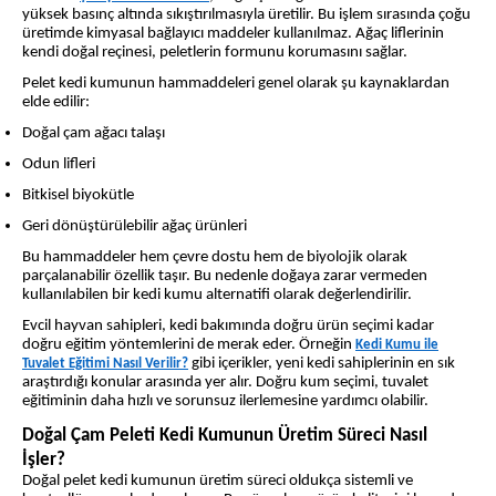
yüksek basınç altında sıkıştırılmasıyla üretilir. Bu işlem sırasında çoğu
üretimde kimyasal bağlayıcı maddeler kullanılmaz. Ağaç liflerinin
kendi doğal reçinesi, peletlerin formunu korumasını sağlar.
Pelet kedi kumunun hammaddeleri genel olarak şu kaynaklardan
elde edilir:
Doğal çam ağacı talaşı
Odun lifleri
Bitkisel biyokütle
Geri dönüştürülebilir ağaç ürünleri
Bu hammaddeler hem çevre dostu hem de biyolojik olarak
parçalanabilir özellik taşır. Bu nedenle doğaya zarar vermeden
kullanılabilen bir kedi kumu alternatifi olarak değerlendirilir.
Evcil hayvan sahipleri, kedi bakımında doğru ürün seçimi kadar
doğru eğitim yöntemlerini de merak eder. Örneğin
Kedi Kumu ile
gibi içerikler, yeni kedi sahiplerinin en sık
Tuvalet Eğitimi Nasıl Verilir?
araştırdığı konular arasında yer alır. Doğru kum seçimi, tuvalet
eğitiminin daha hızlı ve sorunsuz ilerlemesine yardımcı olabilir.
Doğal Çam Peleti Kedi Kumunun Üretim Süreci Nasıl
İşler?
Doğal pelet kedi kumunun üretim süreci oldukça sistemli ve