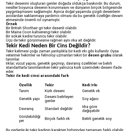
Tekir desenini oluşturan genler doğada oldukça baskındır. Bu durum,
nesiller boyunca desenin korunmasını ve dünyanın birçok bölgesinde
yaygınlaşmasını sağlamıştır. Ayrıca doğal yaşamda çizgili desenlerin
avcılardan saklanmaya yardımcı olması da bu genetik özelliğin devam
etmesinde önemli rol oynamıştır.
Örnek
Bir British Shorthair gri tekir desenli olabilir.
Bir Maine Coon kahverengi tekir olabilir.
Bir sokak kedisi turuncu tekir olabilir.
Üçü de tekir görünmesine rağmen aynı ırka ait değildir.
Tekir Kedi Neden Bir Cins Değildir?
Tekir kelimesi çoğu zaman yanlışlıkla bir kedi ırkı gibi kullanılır. Oysa
veteriner hekimler ve felinoloji uzmanları tekiri bir
desen grubu
olarak
tanımlar.
Irklar; vücut yapısı, genetik geçmişi, davranış özellikleri ve belirli
standartlarla tanımlanırken tekir yalnızca kürk üzerindeki deseni ifade
eder.
Tekir ile kedi cinsi arasındaki fark
Özellik
Tekir
Kedi Irkı
Tanım
Kürk deseni
Genetik ırk
Deseni belirleyen
Genetik yapı
Soy ağacı
genler
Irka göre
Davranış
Standart değildir
değişebilir
Görülebildiği
Birçok farklı ırk
Belirli genetik soy
yer
Bu nedenle iki tekir kedinin karakteri birbirinden tamamen farklı olabilir.