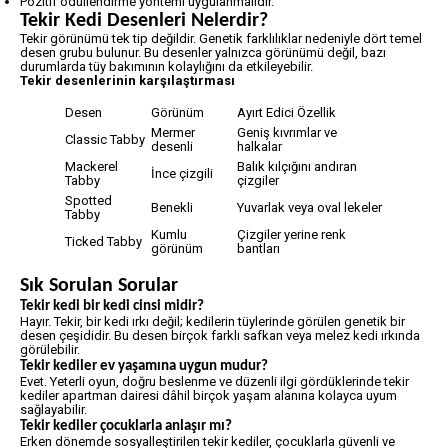
Pozitif ödüllendirme yöntemi uygulanmalıdır.
Tekir Kedi Desenleri Nelerdir?
Tekir görünümü tek tip değildir. Genetik farklılıklar nedeniyle dört temel
desen grubu bulunur. Bu desenler yalnızca görünümü değil, bazı
durumlarda tüy bakımının kolaylığını da etkileyebilir.
Tekir desenlerinin karşılaştırması
Desen
Görünüm
Ayırt Edici Özellik
Mermer
Geniş kıvrımlar ve
Classic Tabby
desenli
halkalar
Mackerel
Balık kılçığını andıran
İnce çizgili
Tabby
çizgiler
Spotted
Benekli
Yuvarlak veya oval lekeler
Tabby
Kumlu
Çizgiler yerine renk
Ticked Tabby
görünüm
bantları
Sık Sorulan Sorular
Tekir kedi bir kedi cinsi midir?
Hayır. Tekir, bir kedi ırkı değil; kedilerin tüylerinde görülen genetik bir
desen çeşididir. Bu desen birçok farklı safkan veya melez kedi ırkında
görülebilir.
Tekir kediler ev yaşamına uygun mudur?
Evet. Yeterli oyun, doğru beslenme ve düzenli ilgi gördüklerinde tekir
kediler apartman dairesi dâhil birçok yaşam alanına kolayca uyum
sağlayabilir.
Tekir kediler çocuklarla anlaşır mı?
Erken dönemde sosyalleştirilen tekir kediler, çocuklarla güvenli ve