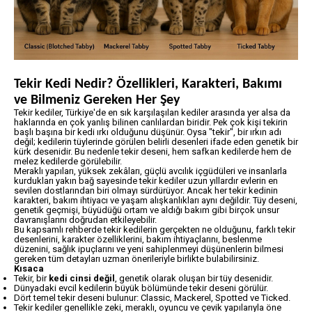
Tekir Kedi Nedir? Özellikleri, Karakteri, Bakımı
ve Bilmeniz Gereken Her Şey
Tekir kediler, Türkiye'de en sık karşılaşılan kediler arasında yer alsa da
haklarında en çok yanlış bilinen canlılardan biridir. Pek çok kişi tekirin
başlı başına bir kedi ırkı olduğunu düşünür. Oysa "tekir", bir ırkın adı
değil; kedilerin tüylerinde görülen belirli desenleri ifade eden genetik bir
kürk desenidir. Bu nedenle tekir deseni, hem safkan kedilerde hem de
melez kedilerde görülebilir.
Meraklı yapıları, yüksek zekâları, güçlü avcılık içgüdüleri ve insanlarla
kurdukları yakın bağ sayesinde tekir kediler uzun yıllardır evlerin en
sevilen dostlarından biri olmayı sürdürüyor. Ancak her tekir kedinin
karakteri, bakım ihtiyacı ve yaşam alışkanlıkları aynı değildir. Tüy deseni,
genetik geçmişi, büyüdüğü ortam ve aldığı bakım gibi birçok unsur
davranışlarını doğrudan etkileyebilir.
Bu kapsamlı rehberde tekir kedilerin gerçekten ne olduğunu, farklı tekir
desenlerini, karakter özelliklerini, bakım ihtiyaçlarını, beslenme
düzenini, sağlık ipuçlarını ve yeni sahiplenmeyi düşünenlerin bilmesi
gereken tüm detayları uzman önerileriyle birlikte bulabilirsiniz.
Kısaca
Tekir, bir
kedi cinsi değil
, genetik olarak oluşan bir tüy desenidir.
Dünyadaki evcil kedilerin büyük bölümünde tekir deseni görülür.
Dört temel tekir deseni bulunur: Classic, Mackerel, Spotted ve Ticked.
Tekir kediler genellikle zeki, meraklı, oyuncu ve çevik yapılarıyla öne