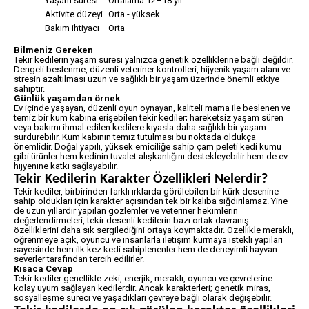
Yaşam süresi
Ortalama 12–18 yıl
Aktivite düzeyi
Orta - yüksek
Bakım ihtiyacı
Orta
Bilmeniz Gereken
Tekir kedilerin yaşam süresi yalnızca genetik özelliklerine bağlı değildir.
Dengeli beslenme, düzenli veteriner kontrolleri, hijyenik yaşam alanı ve
stresin azaltılması uzun ve sağlıklı bir yaşam üzerinde önemli etkiye
sahiptir.
Günlük yaşamdan örnek
Ev içinde yaşayan, düzenli oyun oynayan, kaliteli mama ile beslenen ve
temiz bir kum kabına erişebilen tekir kediler; hareketsiz yaşam süren
veya bakımı ihmal edilen kedilere kıyasla daha sağlıklı bir yaşam
sürdürebilir. Kum kabının temiz tutulması bu noktada oldukça
önemlidir. Doğal yapılı, yüksek emiciliğe sahip çam peleti kedi kumu
gibi ürünler hem kedinin tuvalet alışkanlığını destekleyebilir hem de ev
hijyenine katkı sağlayabilir.
Tekir Kedilerin Karakter Özellikleri Nelerdir?
Tekir kediler, birbirinden farklı ırklarda görülebilen bir kürk desenine
sahip oldukları için karakter açısından tek bir kalıba sığdırılamaz. Yine
de uzun yıllardır yapılan gözlemler ve veteriner hekimlerin
değerlendirmeleri, tekir desenli kedilerin bazı ortak davranış
özelliklerini daha sık sergilediğini ortaya koymaktadır. Özellikle meraklı,
öğrenmeye açık, oyuncu ve insanlarla iletişim kurmaya istekli yapıları
sayesinde hem ilk kez kedi sahiplenenler hem de deneyimli hayvan
severler tarafından tercih edilirler.
Kısaca Cevap
Tekir kediler genellikle zeki, enerjik, meraklı, oyuncu ve çevrelerine
kolay uyum sağlayan kedilerdir. Ancak karakterleri; genetik miras,
sosyalleşme süreci ve yaşadıkları çevreye bağlı olarak değişebilir.