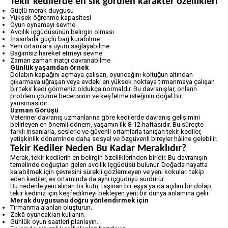
Tekir kedilerde en sık görülen karakter özellikleri
Güçlü merak duygusu
Yüksek öğrenme kapasitesi
Oyun oynamayı sevme
Avcılık içgüdüsünün belirgin olması
İnsanlarla güçlü bağ kurabilme
Yeni ortamlara uyum sağlayabilme
Bağımsız hareket etmeyi sevme
Zaman zaman inatçı davranabilme
Günlük yaşamdan örnek
Dolabın kapağını açmaya çalışan, oyuncağını koltuğun altından
çıkarmaya uğraşan veya evdeki en yüksek noktaya tırmanmaya çalışan
bir tekir kedi görmeniz oldukça normaldir. Bu davranışlar, onların
problem çözme becerisinin ve keşfetme isteğinin doğal bir
yansımasıdır.
Uzman Görüşü
Veteriner davranış uzmanlarına göre kedilerde davranış gelişimini
belirleyen en önemli dönem, yaşamın ilk 8-12 haftasıdır. Bu süreçte
farklı insanlarla, seslerle ve güvenli ortamlarla tanışan tekir kediler,
yetişkinlik döneminde daha sosyal ve özgüvenli bireyler hâline gelebilir.
Tekir Kediler Neden Bu Kadar Meraklıdır?
Merak, tekir kedilerin en belirgin özelliklerinden biridir. Bu davranışın
temelinde doğuştan gelen avcılık içgüdüsü bulunur. Doğada hayatta
kalabilmek için çevresini sürekli gözlemleyen ve yeni kokuları takip
eden kediler, ev ortamında da aynı içgüdüyü sürdürür.
Bu nedenle yeni alınan bir kutu, taşınan bir eşya ya da açılan bir dolap,
tekir kediniz için keşfedilmeyi bekleyen yeni bir dünya anlamına gelir.
Merak duygusunu doğru yönlendirmek için
Tırmanma alanları oluşturun.
Zekâ oyuncakları kullanın.
Günlük oyun saatleri planlayın.