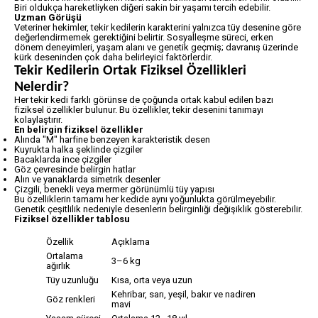
Biri oldukça hareketliyken diğeri sakin bir yaşamı tercih edebilir.
Uzman Görüşü
Veteriner hekimler, tekir kedilerin karakterini yalnızca tüy desenine göre
değerlendirmemek gerektiğini belirtir. Sosyalleşme süreci, erken
dönem deneyimleri, yaşam alanı ve genetik geçmiş; davranış üzerinde
kürk deseninden çok daha belirleyici faktörlerdir.
Tekir Kedilerin Ortak Fiziksel Özellikleri
Nelerdir?
Her tekir kedi farklı görünse de çoğunda ortak kabul edilen bazı
fiziksel özellikler bulunur. Bu özellikler, tekir desenini tanımayı
kolaylaştırır.
En belirgin fiziksel özellikler
Alında "M" harfine benzeyen karakteristik desen
Kuyrukta halka şeklinde çizgiler
Bacaklarda ince çizgiler
Göz çevresinde belirgin hatlar
Alın ve yanaklarda simetrik desenler
Çizgili, benekli veya mermer görünümlü tüy yapısı
Bu özelliklerin tamamı her kedide aynı yoğunlukta görülmeyebilir.
Genetik çeşitlilik nedeniyle desenlerin belirginliği değişiklik gösterebilir.
Fiziksel özellikler tablosu
Özellik
Açıklama
Ortalama
3–6 kg
ağırlık
Tüy uzunluğu
Kısa, orta veya uzun
Kehribar, sarı, yeşil, bakır ve nadiren
Göz renkleri
mavi