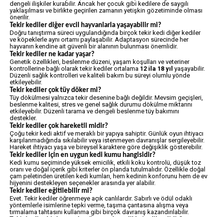
dengeli ilişkiler kurabilir. Ancak her çocuk gibi kedilere de saygılı
yaklaşılması ve birlikte geçirilen zamanın yetişkin gözetiminde olması
önerilir.
Tekir kediler diğer evcil hayvanlarla yaşayabilir mi?
Doğru tanıştırma süreci uygulandığında birçok tekir kedi diğer kediler
ve köpeklerle aynı ortamı paylaşabilir. Adaptasyon sürecinde her
hayvanın kendine ait güvenli bir alanının bulunması önemlidir.
Tekir kediler ne kadar yaşar?
Genetik özellikleri, beslenme düzeni, yaşam koşulları ve veteriner
kontrollerine bağlı olarak tekir kediler ortalama
12 ila 18 yıl
yaşayabilir.
Düzenli sağlık kontrolleri ve kaliteli bakım bu süreyi olumlu yönde
etkileyebilir.
Tekir kediler çok tüy döker mi?
Tüy dökülmesi yalnızca tekir desenine bağlı değildir. Mevsim geçişleri,
beslenme kalitesi, stres ve genel sağlık durumu dökülme miktarını
etkileyebilir. Düzenli tarama ve dengeli beslenme tüy bakımını
destekler.
Tekir kediler çok hareketli midir?
Çoğu tekir kedi aktif ve meraklı bir yapıya sahiptir. Günlük oyun ihtiyacı
karşılanmadığında sıkılabilir veya istenmeyen davranışlar sergileyebilir.
Hareket ihtiyacı yaşa ve bireysel karaktere göre değişiklik gösterebilir.
Tekir kediler için en uygun kedi kumu hangisidir?
Kedi kumu seçiminde yüksek emicilik, etkili koku kontrolü, düşük toz
oranı ve doğal içerik gibi kriterler ön planda tutulmalıdır. Özellikle doğal
çam peletinden üretilen kedi kumları, hem kedinin konforunu hem de ev
hijyenini destekleyen seçenekler arasında yer alabilir.
Tekir kediler eğitilebilir mi?
Evet. Tekir kediler öğrenmeye açık canlılardır. Sabırlı ve ödül odaklı
yöntemlerle isimlerine tepki verme, taşıma çantasına alışma veya
tırmalama tahtasını kullanma gibi birçok davranış kazandırılabilir.