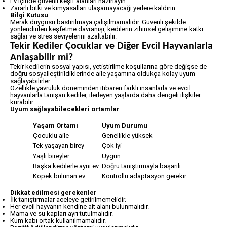
Ev içinde güvenli keşif alanları hazırlayın.
Zararlı bitki ve kimyasalları ulaşamayacağı yerlere kaldırın.
Bilgi Kutusu
Merak duygusu bastırılmaya çalışılmamalıdır. Güvenli şekilde
yönlendirilen keşfetme davranışı, kedilerin zihinsel gelişimine katkı
sağlar ve stres seviyelerini azaltabilir.
Tekir Kediler Çocuklar ve Diğer Evcil Hayvanlarla
Anlaşabilir mi?
Tekir kedilerin sosyal yapısı, yetiştirilme koşullarına göre değişse de
doğru sosyalleştirildiklerinde aile yaşamına oldukça kolay uyum
sağlayabilirler.
Özellikle yavruluk döneminden itibaren farklı insanlarla ve evcil
hayvanlarla tanışan kediler, ilerleyen yaşlarda daha dengeli ilişkiler
kurabilir.
Uyum sağlayabilecekleri ortamlar
Yaşam Ortamı
Uyum Durumu
Çocuklu aile
Genellikle yüksek
Tek yaşayan birey
Çok iyi
Yaşlı bireyler
Uygun
Başka kedilerle aynı ev
Doğru tanıştırmayla başarılı
Köpek bulunan ev
Kontrollü adaptasyon gerekir
Dikkat edilmesi gerekenler
İlk tanıştırmalar aceleye getirilmemelidir.
Her evcil hayvanın kendine ait alanı bulunmalıdır.
Mama ve su kapları ayrı tutulmalıdır.
Kum kabı ortak kullanılmamalıdır.