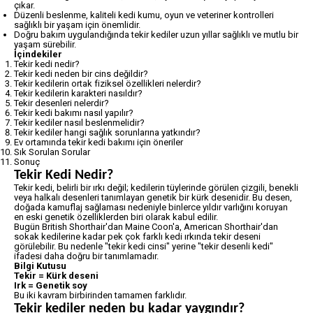
çıkar.
Düzenli beslenme, kaliteli kedi kumu, oyun ve veteriner kontrolleri
sağlıklı bir yaşam için önemlidir.
Doğru bakım uygulandığında tekir kediler uzun yıllar sağlıklı ve mutlu bir
yaşam sürebilir.
İçindekiler
Tekir kedi nedir?
Tekir kedi neden bir cins değildir?
Tekir kedilerin ortak fiziksel özellikleri nelerdir?
Tekir kedilerin karakteri nasıldır?
Tekir desenleri nelerdir?
Tekir kedi bakımı nasıl yapılır?
Tekir kediler nasıl beslenmelidir?
Tekir kediler hangi sağlık sorunlarına yatkındır?
Ev ortamında tekir kedi bakımı için öneriler
Sık Sorulan Sorular
Sonuç
Tekir Kedi Nedir?
Tekir kedi, belirli bir ırkı değil; kedilerin tüylerinde görülen çizgili, benekli
veya halkalı desenleri tanımlayan genetik bir kürk desenidir. Bu desen,
doğada kamuflaj sağlaması nedeniyle binlerce yıldır varlığını koruyan
en eski genetik özelliklerden biri olarak kabul edilir.
Bugün British Shorthair'dan Maine Coon'a, American Shorthair'dan
sokak kedilerine kadar pek çok farklı kedi ırkında tekir deseni
görülebilir. Bu nedenle "tekir kedi cinsi" yerine "tekir desenli kedi"
ifadesi daha doğru bir tanımlamadır.
Bilgi Kutusu
Tekir = Kürk deseni
Irk = Genetik soy
Bu iki kavram birbirinden tamamen farklıdır.
Tekir kediler neden bu kadar yaygındır?