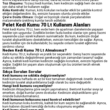
Toz Oluşumu:
Tozsuz kedi kumları, hem kedinizin sağlığı hem de sizin
için daha rahat bir kullanım sağlar.
Koku Kontrolü:
Kumun, kötü kokuları ne kadar etkili bir şekilde kontrol
ettiğini değerlendirin. Bu, evinizin havasını olumlu yönde etkiler.
Çevre Dostu Olması:
Doğal ve biyolojik olarak parçalanabilen
malzemelerle üretilmiş kumlar tercih edilebilir.
Pelet Kedi Kumu 70 Lt Kullanım Alanları
Pelet kedi Kumu 70 Lt, hem evde hem de apartman dairelerinde yaşayan
kediler için uygundur. Özellikle birden fazla kedisi olanlar için geniş hacmi
sayesinde uzun süreli kullanım sunmaktadır. Bu kum, kedinizin doğal
tuvalet alışkanlıklarını desteklerken, evinizin temizliğini de sağlar. Ayrıca,
yavru kediler için de kullanılabilir, bu sayede onların tuvalet eğitimine
yardımcı olunur.
Neden Kedi Kumu 70 Lt Almalısınız?
Kedi Kumu 70 Lt, kullanışlı ve pratik bir seçenektir. Geniş hacmi sayesinde
daha az sıklıkla değiştirilmesi gerekeceği için zamandan tasarruf sağlar.
Ayrıca, kaliteli kedi kumları kedinizin sağlığını korurken, evinizin hijyenini de
sağlar. Sağlıklı bir yaşam alanı oluşturmak için bu ürünleri tercih etmek
önemlidir.
Sıkça Sorulan Sorular
Kedi kumunu ne sıklıkla değiştirmeliyim?
Kedi kumunu haftada en az bir kez tamamen değiştirmek önerilir. Ancak,
kedinizin tuvalet alışkanlıklarına bağlı olarak bu süre değişebilir.
Hangi kedi kumunu seçmeliyim?
Kedinizin ihtiyaçlarına göre seçim yapmalısınız. Bentonit kumlar sıvıyı iyi
emerken, doğal kumlar çevre dostudur. Kedinizin alışkanlıklarını göz
önünde bulundurmalısınız.
Kedi kumunun kokusunu nasıl kontrol edebilirim?
Kedi kumunun koku kontrolü, kaliteli bir kum seçimi ile sağlanabilir. Ayrıca,
kum kabının düzenli temizliği de koku oluşumunu engeller.
Kedi kumu alerji yapar mı?