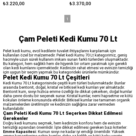
₺3.220,00
₺3.370,00
1
Çam Peleti Kedi Kumu 70 Lt
Pelet kedi kumu, evcil kedilerin tuvalet ihtiyaçlarını karşılamak için
kullanılan özel bir malzemedir. Pelet kedi Kumu 70 Lt kategorimiz, geniş
hacmiyle uzun süreli kullanım imkanı sunan farklı türlerden oluşmaktadır.
Bu kategori, hem sağlıklı hem de hijyenik bir ortam yaratmak için gerekli
olan kedi kumlarını içermektedir. Kedinizin rahat etmesi ve evinizin temizliği
için uygun bir seçim yapmak bu kategorideki ürünlerle mümkündür.
Pelet Kedi Kumu 70 Lt Çeşitleri
Kedi Kumu 70 Lt kategorisinde çeşitli kum türleri bulunmaktadır. Bunlar
arasında bentonit, doğal, kristal ve bitkisel kedi kumları yer almaktadır.
Bentonit kum, sıvıyı hızlıca emme özelliği ile dikkat çekerken, doğal kumlar
daha çevre dostu bir seçenek sunar. Kristal kumlar, nemi hapsetme ve kötü
kokuları önleme konusunda etkilidir. Bitkisel kumlar ise tamamen organik
malzemelerden üretilmiştir ve kedinizin sağlığına zarar vermeden
kullanılabilir.
Çam Peleti Kedi Kumu 70 Lt Seçerken Dikkat Edilmesi
Gerekenler
Doğru kedi kumunu seçmek, hem kedinizin konforu hem de evinizin
temizliği açısından önemlidir. İşte dikkat edilmesi gereken bazı kriterler:
Emme Kapasitesi:
Kumun sıvıyı ne kadar iyi emdiği önemlidir. Yüksek
emme kapasitesine sahip kumlar, daha az kirlilik ve kötü koku yaratır.