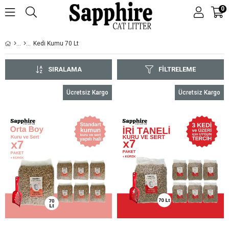
0
Kedi Kumu 70 Lt
SIRALAMA
FILTRELEME
Ücretsiz Kargo
Ücretsiz Kargo