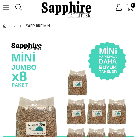
0
SAPPHIRE MINI JUMBO İNCE TANELI HIZLI TOPAKLANAN KEDI KUMU 80 LT (10 LT X 8 ADET)