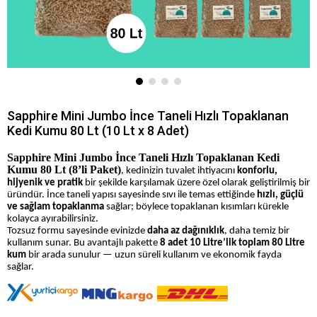
Sapphire Mini Jumbo İnce Taneli Hızlı Topaklanan
Kedi Kumu 80 Lt (10 Lt x 8 Adet)
Sapphire Mini Jumbo İnce Taneli Hızlı Topaklanan Kedi 
Kumu 80 Lt (8’li Paket)
, kedinizin tuvalet ihtiyacını
konforlu,
hijyenik ve pratik
bir şekilde karşılamak üzere özel olarak geliştirilmiş bir
üründür. İnce taneli yapısı sayesinde sıvı ile temas ettiğinde
hızlı, güçlü
ve sağlam topaklanma
sağlar; böylece topaklanan kısımları kürekle
kolayca ayırabilirsiniz.
Tozsuz formu sayesinde evinizde
daha az dağınıklık
, daha temiz bir
kullanım sunar. Bu avantajlı pakette
8 adet 10 Litre’lik toplam 80 Litre
kum
bir arada sunulur — uzun süreli kullanım ve ekonomik fayda
sağlar.