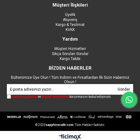
Müşteri İlişkileri
Üyelik
Alışveriş
Kargo & Teslimat
KVKK
Yardım
Müşteri Hizmetleri
Sıkça Sorulan Sorular
Kargo Takibi
BİZDEN HABERLER
Bültenimize Üye Olun ! Tüm İndirim ve Fırsatlardan İlk Sizin Haberiniz
Olsun !
Gönder
Üyelik koşullarını
ve
kişisel verilerimin
korunmasını kabul ediyorum.
© 2023
sapphirecattr.com
- Tüm Hakları Saklıdır.