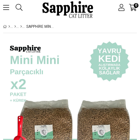
0
SAPPHIRE MINI MINI PARÇACIKLI TOPAKLANAN TOZSUZ KEDI KUMU 14 LT + KÜREK (7 LT X 2 ADET)