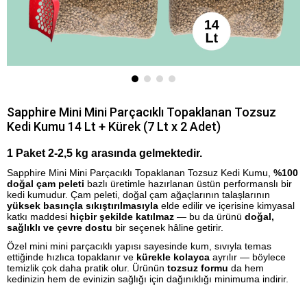
Sapphire Mini Mini Parçacıklı Topaklanan Tozsuz
Kedi Kumu 14 Lt + Kürek (7 Lt x 2 Adet)
1 Paket 2-2,5 kg arasında gelmektedir.
Sapphire Mini Mini Parçacıklı Topaklanan Tozsuz Kedi Kumu,
%100
doğal çam peleti
bazlı üretimle hazırlanan üstün performanslı bir
kedi kumudur. Çam peleti, doğal çam ağaçlarının talaşlarının
yüksek basınçla sıkıştırılmasıyla
elde edilir ve içerisine kimyasal
katkı maddesi
hiçbir şekilde katılmaz
— bu da ürünü
doğal,
sağlıklı ve çevre dostu
bir seçenek hâline getirir.
Özel mini mini parçacıklı yapısı sayesinde kum, sıvıyla temas
ettiğinde hızlıca topaklanır ve
kürekle kolayca
ayrılır — böylece
temizlik çok daha pratik olur. Ürünün
tozsuz formu
da hem
kedinizin hem de evinizin sağlığı için dağınıklığı minimuma indirir.