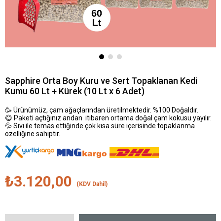
Sapphire Orta Boy Kuru ve Sert Topaklanan Kedi
Kumu 60 Lt + Kürek (10 Lt x 6 Adet)
🥳 Ürünümüz, çam ağaçlarından üretilmektedir. %100 Doğaldır.
😋 Paketi açtığınız andan itibaren ortama doğal çam kokusu yayılır.
💦 Sıvı ile temas ettiğinde çok kısa süre içerisinde topaklanma
özelliğine sahiptir.
₺3.120,00
(KDV Dahil)