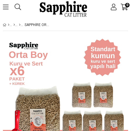
0
SAPPHIRE ORTA BOY KURU VE SERT TOPAKLANAN KEDI KUMU 60 LT + KÜREK (10 LT X 6 ADET)